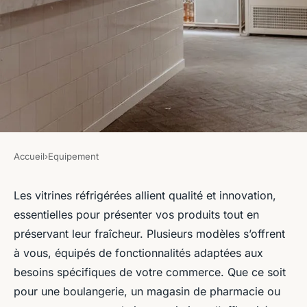
Accueil
›
Equipement
EQUIPEMENT
Les vitrines réfrigérées :
Les vitrines réfrigérées allient qualité et innovation,
essentielles pour présenter vos produits tout en
qualité et innovation pour
préservant leur fraîcheur. Plusieurs modèles s’offrent
votre commerce
à vous, équipés de fonctionnalités adaptées aux
besoins spécifiques de votre commerce. Que ce soit
admin
•
20 mars 2025
•
4 min de lecture
pour une boulangerie, un magasin de pharmacie ou