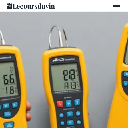
📰
Lecoursduvin