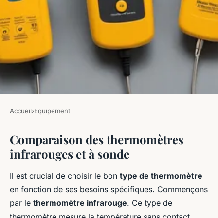
Accueil
›
Equipement
EQUIPEMENT
Comparaison des thermomètres
Comparatif de thermomètres :
infrarouges et à sonde
infrarouge contre
thermomètre à sonde
Il est crucial de choisir le bon
type de thermomètre
en fonction de ses besoins spécifiques. Commençons
admin
•
7 novembre 2024
•
6 min de lecture
par le
thermomètre infrarouge
. Ce type de
thermomètre mesure la température sans contact