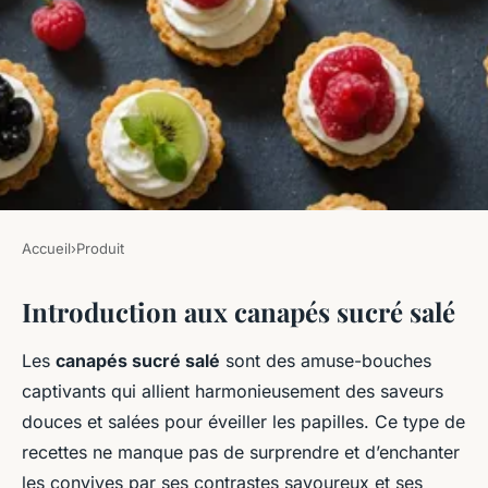
Accueil
›
Produit
PRODUIT
Introduction aux canapés sucré salé
Des canapés sucré salé pour
les intolérants au lactose
Les
canapés sucré salé
sont des amuse-bouches
captivants qui allient harmonieusement des saveurs
admin
•
7 novembre 2024
•
6 min de lecture
douces et salées pour éveiller les papilles. Ce type de
recettes ne manque pas de surprendre et d’enchanter
les convives par ses contrastes savoureux et ses