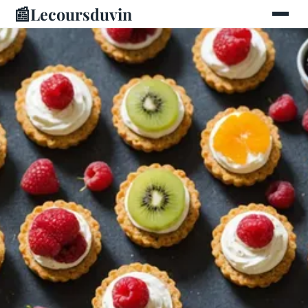
📰
Lecoursduvin